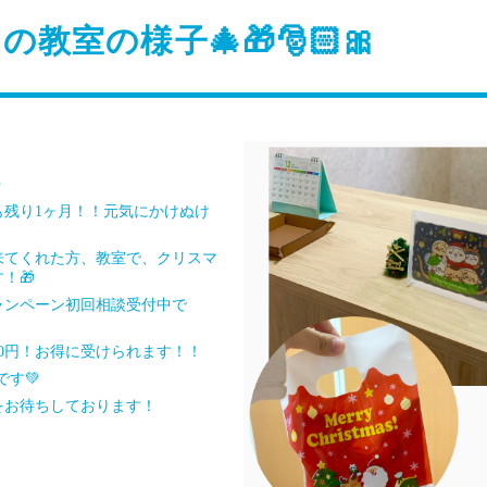
月の教室の様子🎄🎁🎅🏻🎀
️
も残り1ヶ月！！元気にかけぬけ
来てくれた方、教室で、クリスマ
！🎁
ャンペーン初回相談受付中で
00円！お得に受けられます！！
です💚
をお待ちしております！