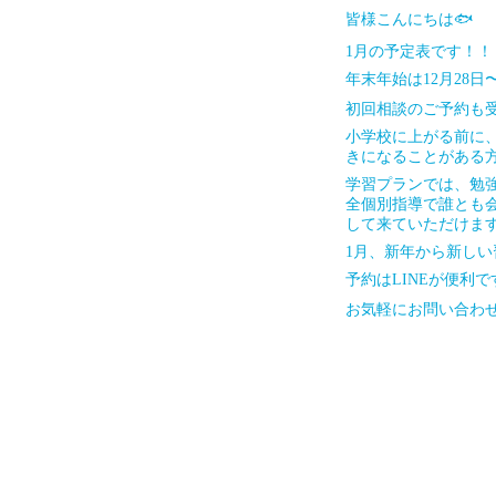
皆様こんにちは🐟
1月の予定表です！！
年末年始は12月28日
初回相談のご予約も受け
小学校に上がる前に
きになることがある方も
学習プランでは、勉
全個別指導で誰とも
して来ていただけます
1月、新年から新し
予約はLINEが便利で
お気軽にお問い合わせ下さい🙇