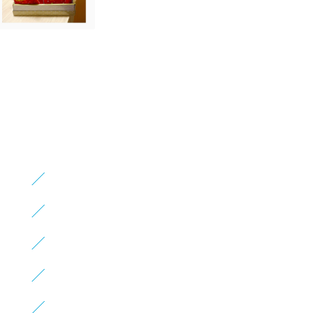
）
）
）
）
）