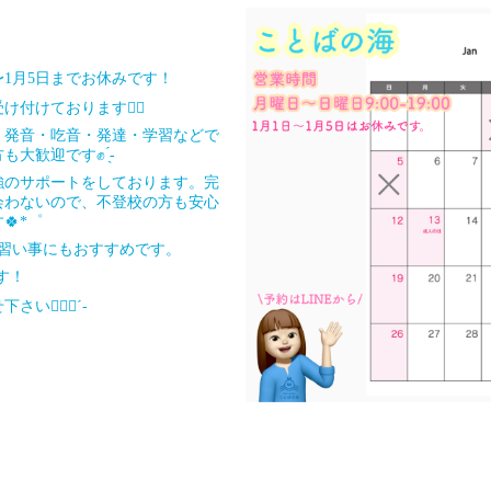
〜1月5日までお休みです！
付けております🙋‍♀️
、発音・吃音・発達・学習などで
大歓迎です✊ ̖́-
強のサポートをしております。完
会わないので、不登校の方も安心
🍀*゜
い習い事にもおすすめです。
す！
🏻‍♀️‪‪´-