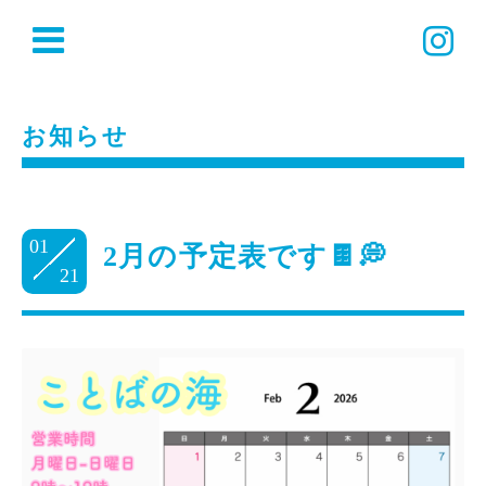
お知らせ
01
2月の予定表です🍫💭
21