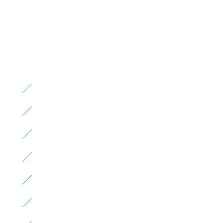
）
）
）
）
）
）