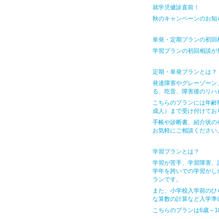
就学児健診直前！
秋のキャンペーンのお知
単発・定期プランの初回相
学習プランの初回相談が
定期・単発プランとは？
発達障害やグレーゾーン
る、吃音、障害後のリハ
こちらのプランには年齢
成人）まで受け付けてお
手帳や診断書、紹介状の
お気軽にご相談ください
学習プランとは？
学習が苦手、学習障害、
学年を跨いでの学習がし
ランです。
また、小学校入学前のひ
な算数の計算など入学準
こちらのプランは6歳～