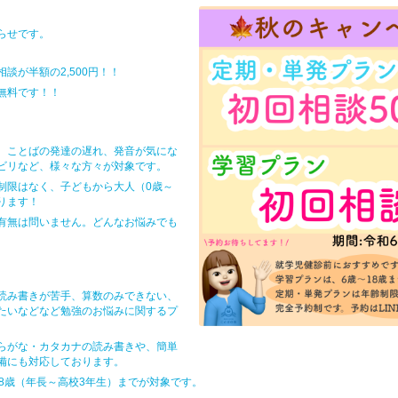
らせです。
談が半額の2,500円！！
無料です！！
、ことばの発達の遅れ、発音が気にな
ビリなど、様々な方々が対象です。
制限はなく、子どもから大人（0歳～
ります！
有無は問いません。どんなお悩みでも
。
読み書きが苦手、算数のみできない、
たいなどなど勉強のお悩みに関するプ
らがな・カタカナの読み書きや、簡単
備にも対応しております。
18歳（年長～高校3年生）までが対象です。